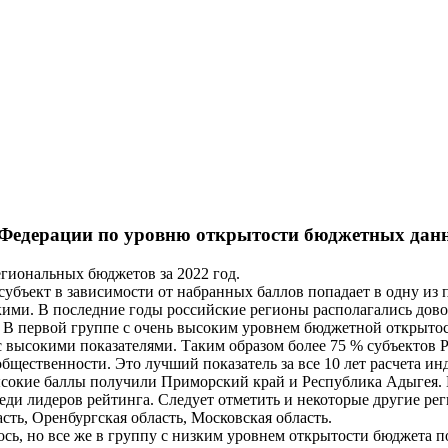
 Федерации по уровню открытости бюджетных данн
гиональных бюджетов за 2022 год.
убъект в зависимости от набранных баллов попадает в одну из п
ими. В последние годы российские регионы располагались довол
. В первой группе с очень высоким уровнем бюджетной открытос
 с высокими показателями. Таким образом более 75 % субъектов 
ественности. Это лучший показатель за все 10 лет расчета инд
ысокие баллы получили Приморский край и Республика Адыгея. 
реди лидеров рейтинга. Следует отметить и некоторые другие р
сть, Оренбургская область, Московская область.
сь, но все же в группу с низким уровнем открытости бюджета по