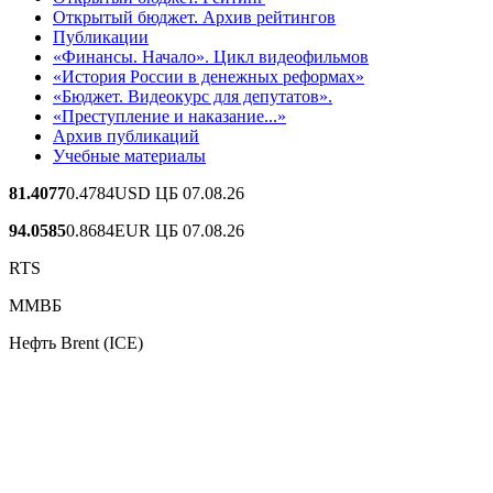
Открытый бюджет. Архив рейтингов
Публикации
«Финансы. Начало». Цикл видеофильмов
«История России в денежных реформах»
«Бюджет. Видеокурс для депутатов».
«Преступление и наказание...»
Архив публикаций
Учебные материалы
81.4077
0.4784
USD ЦБ 07.08.26
94.0585
0.8684
EUR ЦБ 07.08.26
RTS
ММВБ
Нефть Brent (ICE)