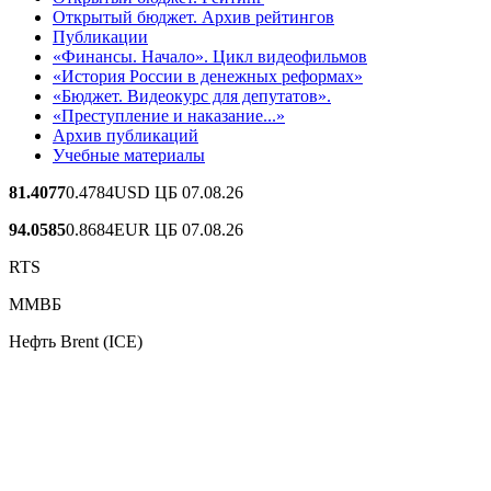
Открытый бюджет. Архив рейтингов
Публикации
«Финансы. Начало». Цикл видеофильмов
«История России в денежных реформах»
«Бюджет. Видеокурс для депутатов».
«Преступление и наказание...»
Архив публикаций
Учебные материалы
81.4077
0.4784
USD ЦБ 07.08.26
94.0585
0.8684
EUR ЦБ 07.08.26
RTS
ММВБ
Нефть Brent (ICE)