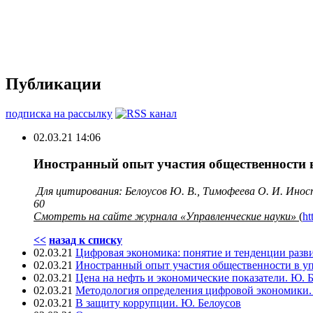
Публикации
подписка на рассылку
02.03.21 14:06
Иностранный опыт участия общественности в
Для цитирования: Белоусов Ю. В., Тимофеева О. И. Инос
60
Смотреть на сайте журнала «Управленческие науки»
(
ht
<<
назад к списку
02.03.21
Цифровая экономика: понятие и тенденции разви
02.03.21
Иностранный опыт участия общественности в уп
02.03.21
Цена на нефть и экономические показатели. Ю. 
02.03.21
Методология определения цифровой экономики. 
02.03.21
В защиту коррупции. Ю. Белоусов