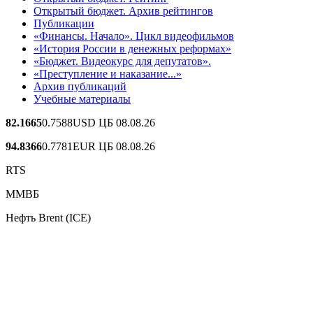
Открытый бюджет. Архив рейтингов
Публикации
«Финансы. Начало». Цикл видеофильмов
«История России в денежных реформах»
«Бюджет. Видеокурс для депутатов».
«Преступление и наказание...»
Архив публикаций
Учебные материалы
82.1665
0.7588
USD ЦБ 08.08.26
94.8366
0.7781
EUR ЦБ 08.08.26
RTS
ММВБ
Нефть Brent (ICE)