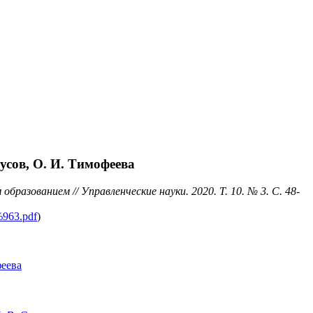
сов, О. И. Тимофеева
азованием // Управленческие науки. 2020. Т. 10. № 3. С. 48-
%963.pdf
)
феева