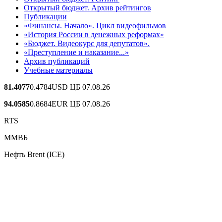
Открытый бюджет. Архив рейтингов
Публикации
«Финансы. Начало». Цикл видеофильмов
«История России в денежных реформах»
«Бюджет. Видеокурс для депутатов».
«Преступление и наказание...»
Архив публикаций
Учебные материалы
81.4077
0.4784
USD ЦБ 07.08.26
94.0585
0.8684
EUR ЦБ 07.08.26
RTS
ММВБ
Нефть Brent (ICE)